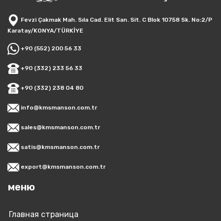
Fevzi Çakmak Mah. Sıla Cad. Elit San. Sit. C Blok 10758 Sk. No:2/P
Karatay/KONYA/TÜRKİYE
+90 (552) 200 56 33
+90 (332) 233 56 33
+90 (332) 238 04 80
info@kmsmanson.com.tr
sales@kmsmanson.com.tr
satis@kmsmanson.com.tr
export@kmsmanson.com.tr
меню
Главная страница