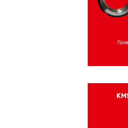
Пров
KMS