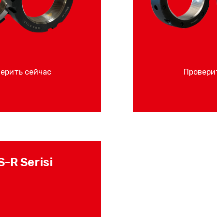
ерить сейчас
Провери
-R Serisi