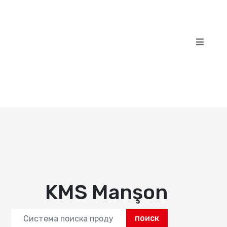
KMS Manşon
поиск