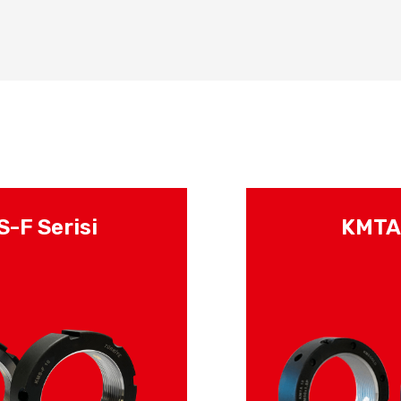
-F Serisi
KMTA 