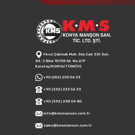
Fevzi Çakmak Mah. Sıla Cad. Elit San.
Sit. C Blok 10758 Sk. No:2/P
Karatay/KONYA/TÜRKİYE
+90 (552) 200 56 33
+90 (332) 233 56 33
+90 (332) 238 04 80
info@kmsmanson.com.tr
sales@kmsmanson.com.tr