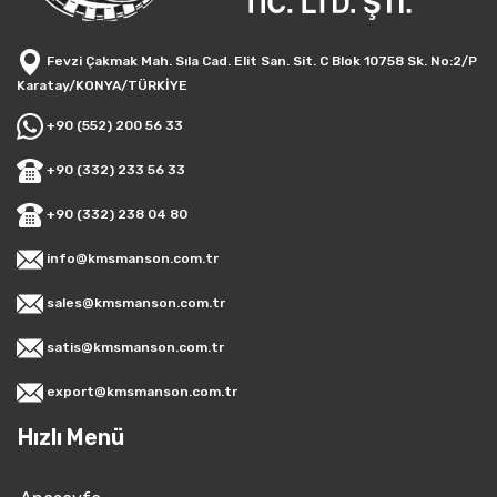
Fevzi Çakmak Mah. Sıla Cad. Elit San. Sit. C Blok 10758 Sk. No:2/P
Karatay/KONYA/TÜRKİYE
+90 (552) 200 56 33
+90 (332) 233 56 33
+90 (332) 238 04 80
info@kmsmanson.com.tr
sales@kmsmanson.com.tr
satis@kmsmanson.com.tr
export@kmsmanson.com.tr
Hızlı Menü