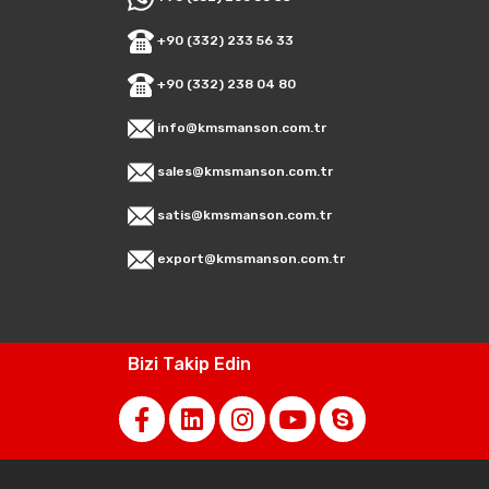
+90 (332) 233 56 33
+90 (332) 238 04 80
info@kmsmanson.com.tr
sales@kmsmanson.com.tr
satis@kmsmanson.com.tr
export@kmsmanson.com.tr
Bizi Takip Edin