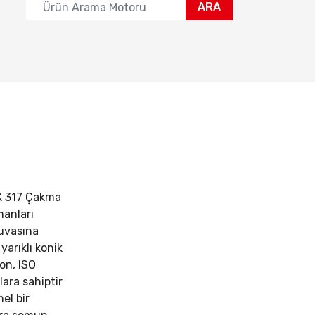
ARA
X 317 Çakma
manları
yuvasına
yarıklı konik
on, ISO
ara sahiptir
el bir