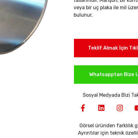
tasarımdır. Manşon, bir kon
veya bir uç plaka ile mil üze
bulunur.
Teklif Almak İçin Tık
Whatsapptan Bize U
Sosyal Medyada Bizi Tak
Görsel üründen farklılık gö
Ayrıntılar için teknik özell