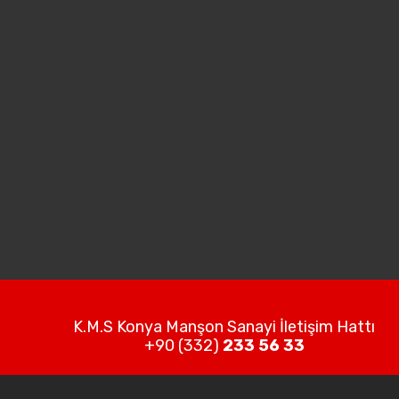
K.M.S Konya Manşon Sanayi İletişim Hattı
+90 (332)
233 56 33