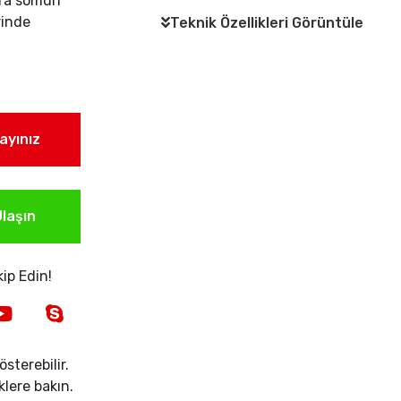
tra somun
rinde
Teknik Özellikleri Görüntüle
layınız
laşın
ip Edin!
sterebilir.
iklere bakın.