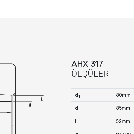
AHX 317
ÖLÇÜLER
d
80mm
1
d
85mm
I
52mm