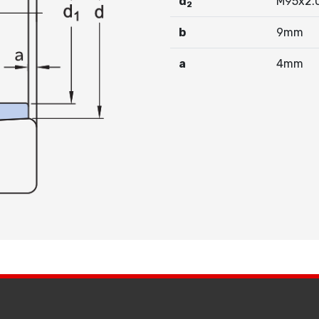
d
M95x2.
2
b
9mm
a
4mm