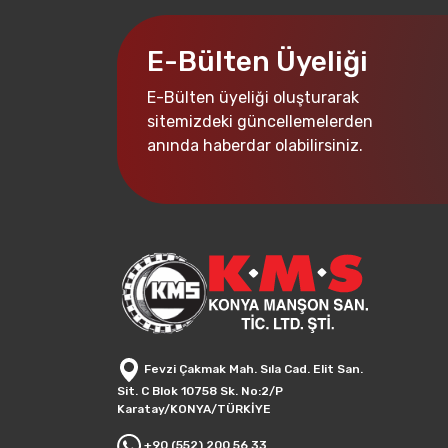
E-Bülten Üyeliği
E-Bülten üyeliği oluşturarak
sitemizdeki güncellemelerden
anında haberdar olabilirsiniz.
Fevzi Çakmak Mah. Sıla Cad. Elit San.
Sit. C Blok 10758 Sk. No:2/P
Karatay/KONYA/TÜRKİYE
+90 (552) 200 56 33