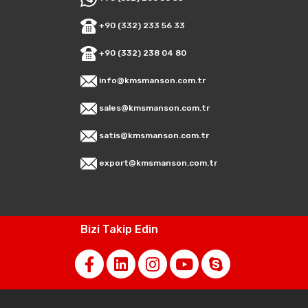
+90 (332) 233 56 33
+90 (332) 238 04 80
info@kmsmanson.com.tr
sales@kmsmanson.com.tr
satis@kmsmanson.com.tr
export@kmsmanson.com.tr
Bizi Takip Edin