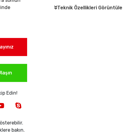
tra somun
rinde
Teknik Özellikleri Görüntüle
layınız
laşın
ip Edin!
sterebilir.
iklere bakın.