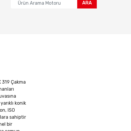
ARA
 319 Çakma
manları
yuvasına
yarıklı konik
on, ISO
ara sahiptir
el bir