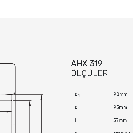
AHX 319
ÖLÇÜLER
d
90mm
1
d
95mm
I
57mm