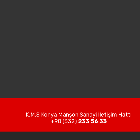
K.M.S Konya Manşon Sanayi İletişim Hattı
+90 (332)
233 56 33