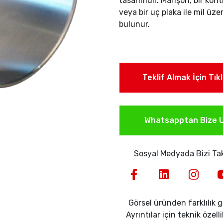
tasarımdır. Manşon, bir kon
veya bir uç plaka ile mil üze
bulunur.
Teklif Almak İçin Tık
Whatsapptan Bize U
Sosyal Medyada Bizi Tak
Görsel üründen farklılık gö
Ayrıntılar için teknik özell