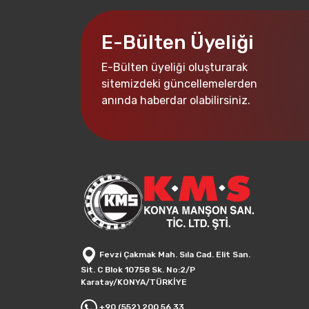
E-Bülten Üyeliği
E-Bülten üyeliği oluşturarak
sitemizdeki güncellemelerden
anında haberdar olabilirsiniz.
Fevzi Çakmak Mah. Sıla Cad. Elit San.
Sit. C Blok 10758 Sk. No:2/P
Karatay/KONYA/TÜRKİYE
+90 (552) 200 56 33