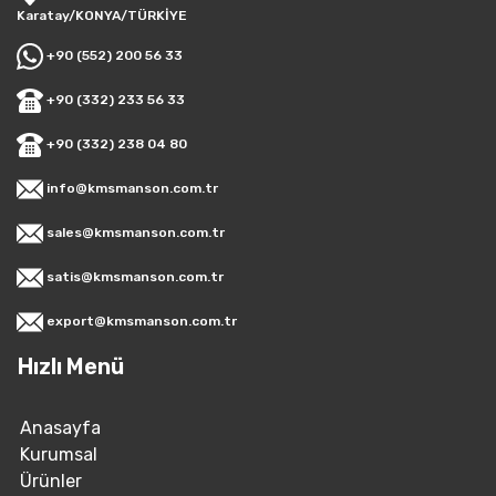
Karatay/KONYA/TÜRKİYE
+90 (552) 200 56 33
+90 (332) 233 56 33
+90 (332) 238 04 80
info@kmsmanson.com.tr
sales@kmsmanson.com.tr
satis@kmsmanson.com.tr
export@kmsmanson.com.tr
Hızlı Menü
Anasayfa
Kurumsal
Ürünler