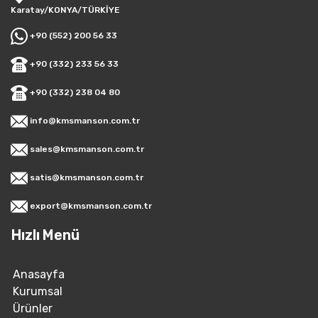
Karatay/KONYA/TÜRKİYE
+90 (552) 200 56 33
+90 (332) 233 56 33
+90 (332) 238 04 80
info@kmsmanson.com.tr
sales@kmsmanson.com.tr
satis@kmsmanson.com.tr
export@kmsmanson.com.tr
Hızlı Menü
Anasayfa
Kurumsal
Ürünler