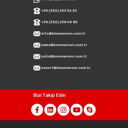
+90 (332) 233 56 33
+90 (332) 238 04 80
info@kmsmanson.com.tr
sales@kmsmanson.com.tr
satis@kmsmanson.com.tr
export@kmsmanson.com.tr
Bizi Takip Edin