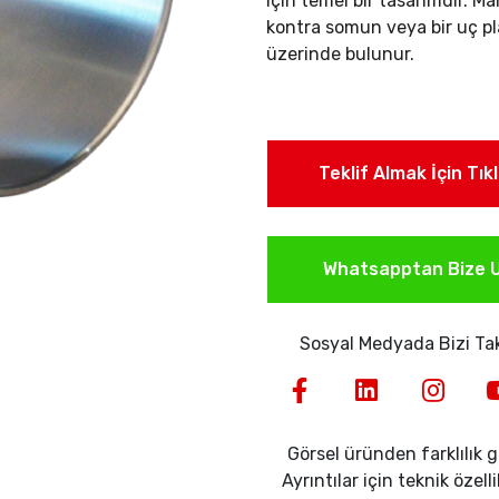
için temel bir tasarımdır. Ma
kontra somun veya bir uç pla
üzerinde bulunur.
Teklif Almak İçin Tık
Whatsapptan Bize U
Sosyal Medyada Bizi Tak
Görsel üründen farklılık gö
Ayrıntılar için teknik özell