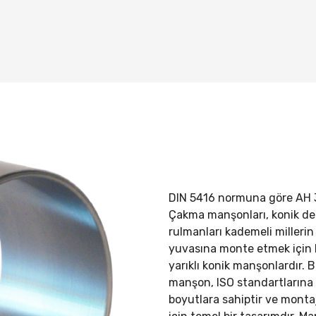
DIN 5416 normuna göre
AH 
Çakma manşonları, konik del
rulmanları kademeli millerin 
yuvasına monte etmek için 
yarıklı konik manşonlardır. 
manşon, ISO standartların
boyutlara sahiptir ve mont