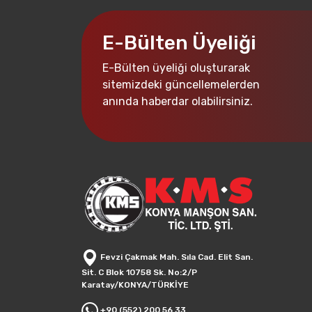
E-Bülten Üyeliği
E-Bülten üyeliği oluşturarak
sitemizdeki güncellemelerden
anında haberdar olabilirsiniz.
Fevzi Çakmak Mah. Sıla Cad. Elit San.
Sit. C Blok 10758 Sk. No:2/P
Karatay/KONYA/TÜRKİYE
+90 (552) 200 56 33