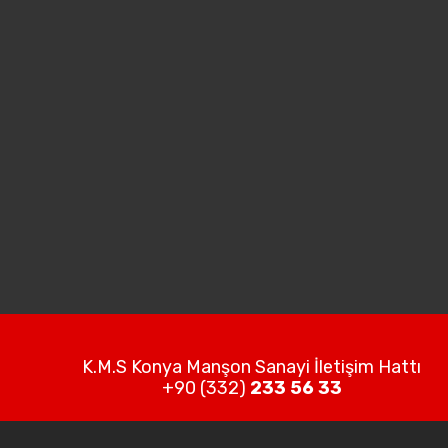
K.M.S Konya Manşon Sanayi İletişim Hattı
+90 (332)
233 56 33