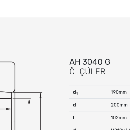
AH 3040 G
ÖLÇÜLER
d
190mm
1
d
200mm
I
102mm