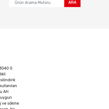
ARA
3040 G
ikli
silindirik
kullanılan
Bu AH
a uygun
aj ve sökme