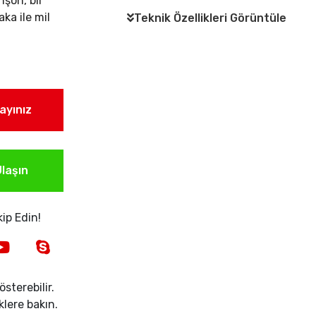
nşon, bir
ka ile mil
Teknik Özellikleri Görüntüle
layınız
laşın
ip Edin!
sterebilir.
iklere bakın.