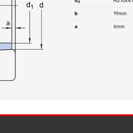
d
M210x4.
2
b
19mm
a
6mm