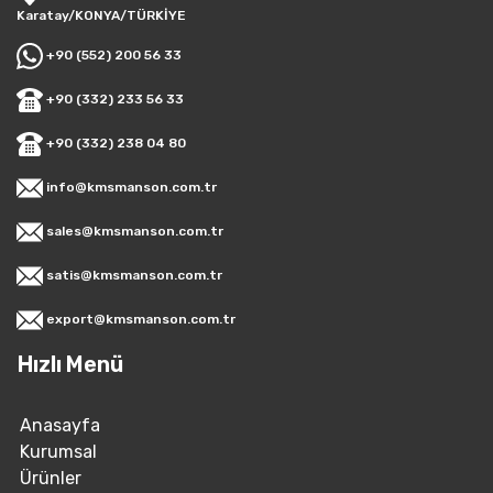
Karatay/KONYA/TÜRKİYE
+90 (552) 200 56 33
+90 (332) 233 56 33
+90 (332) 238 04 80
info@kmsmanson.com.tr
sales@kmsmanson.com.tr
satis@kmsmanson.com.tr
export@kmsmanson.com.tr
Hızlı Menü
Anasayfa
Kurumsal
Ürünler