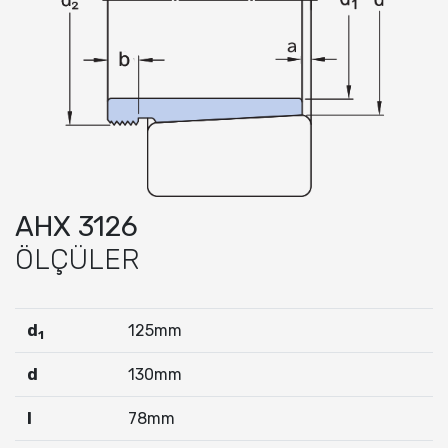
AHX 3126
ÖLÇÜLER
d
125mm
1
d
130mm
I
78mm