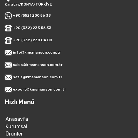
Karatay/KONYA/TÜRKİYE
+90 (552) 200 56 33
+90 (332) 233 56 33
+90 (332) 238 04 80
info@kmsmanson.com.tr
sales@kmsmanson.com.tr
satis@kmsmanson.com.tr
export@kmsmanson.com.tr
Hızlı Menü
Anasayfa
Kurumsal
Ürünler