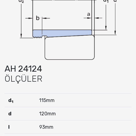
AH 24124
ÖLÇÜLER
d
115mm
1
d
120mm
I
93mm