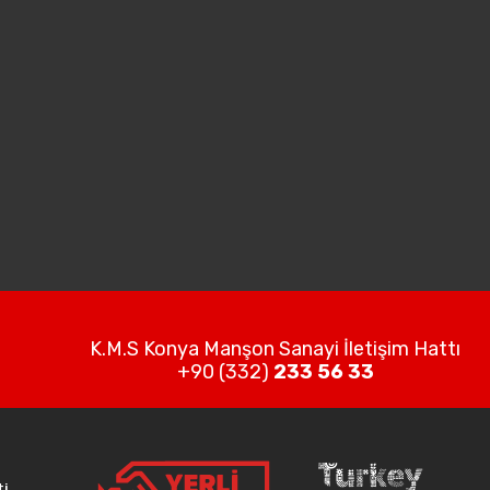
K.M.S Konya Manşon Sanayi İletişim Hattı
+90 (332)
233 56 33
ti