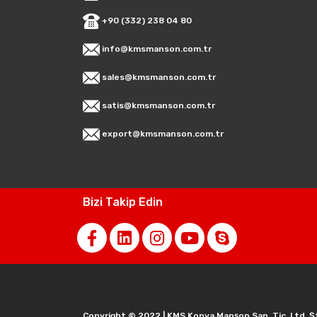
+90 (332) 238 04 80
info@kmsmanson.com.tr
sales@kmsmanson.com.tr
satis@kmsmanson.com.tr
export@kmsmanson.com.tr
Bizi Takip Edin
Copyright © 2022 | KMS Konya Manşon San. Tic. Ltd. Ş