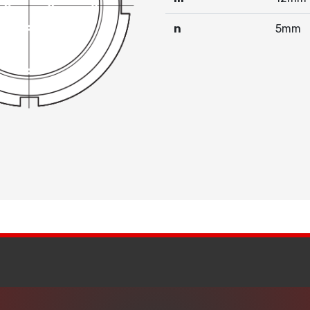
n
5mm