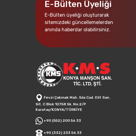
E-Bülten Üyeliği
E-Bülten üyeliği oluşturarak
sitemizdeki güncellemelerden
anında haberdar olabilirsiniz.
Fevzi Çakmak Mah. Sıla Cad. Elit San.
Sit. C Blok 10758 Sk. No:2/P
Karatay/KONYA/TÜRKİYE
+90 (552) 200 56 33
+90 (332) 233 56 33