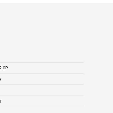
2.0P
m
m