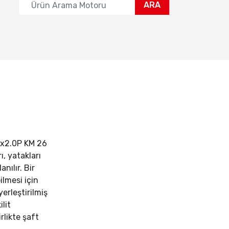
ARA
0x2.0P
KM 26
ı, yatakları
anılır. Bir
ilmesi için
yerleştirilmiş
ilit
irlikte şaft