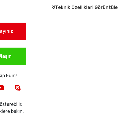
Teknik Özellikleri Görüntüle
layınız
laşın
ip Edin!
sterebilir.
iklere bakın.