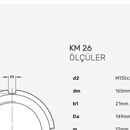
KM 26
ÖLÇÜLER
d2
M130x
dm
165m
b
1
21mm
Da
149m
m
12mm