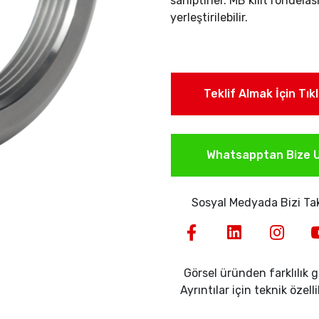
sahiptirler. MB kilit rondelası
yerleştirilebilir.
Teklif Almak İçin Tık
Whatsapptan Bize U
Sosyal Medyada Bizi Tak
Görsel üründen farklılık gö
Ayrıntılar için teknik özell