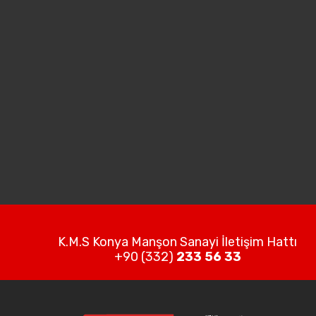
K.M.S Konya Manşon Sanayi İletişim Hattı
+90 (332)
233 56 33