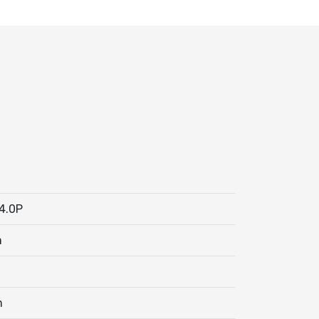
4.0P
m
m