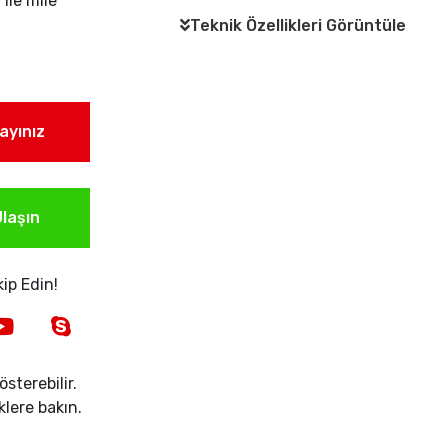
 ile mile
Teknik Özellikleri Görüntüle
layınız
laşın
ip Edin!
sterebilir.
iklere bakın.