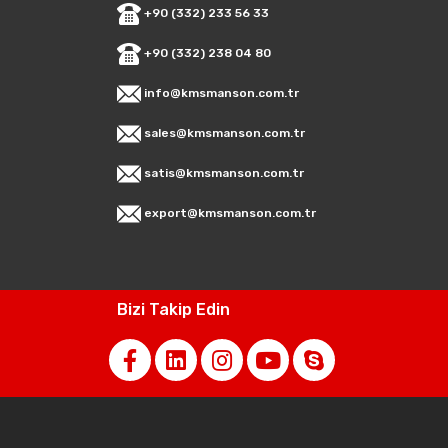
+90 (332) 233 56 33
+90 (332) 238 04 80
info@kmsmanson.com.tr
sales@kmsmanson.com.tr
satis@kmsmanson.com.tr
export@kmsmanson.com.tr
Bizi Takip Edin