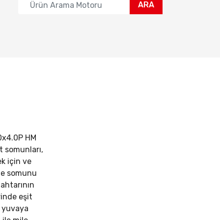
ARA
0x4.0P HM
it somunları,
ek için ve
me somunu
anahtarının
rinde eşit
rt yuvaya