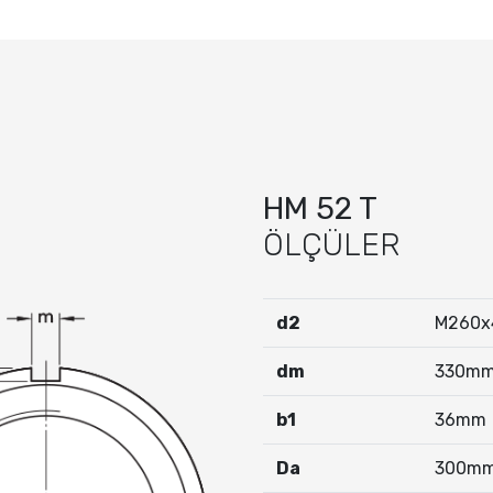
HM 52 T
ÖLÇÜLER
d2
M260x
dm
330m
b
1
36mm
Da
300m