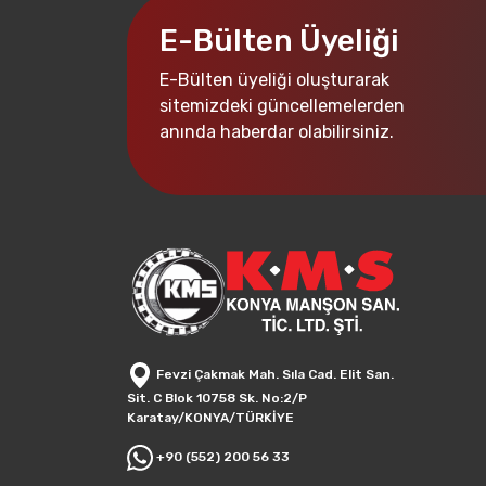
E-Bülten Üyeliği
E-Bülten üyeliği oluşturarak
sitemizdeki güncellemelerden
anında haberdar olabilirsiniz.
Fevzi Çakmak Mah. Sıla Cad. Elit San.
Sit. C Blok 10758 Sk. No:2/P
Karatay/KONYA/TÜRKİYE
+90 (552) 200 56 33