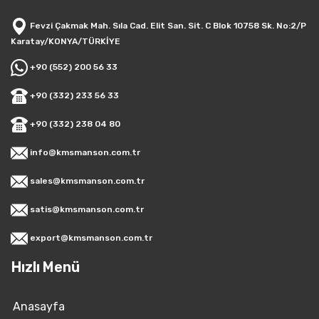
Fevzi Çakmak Mah. Sıla Cad. Elit San. Sit. C Blok 10758 Sk. No:2/P
Karatay/KONYA/TÜRKİYE
+90 (552) 200 56 33
+90 (332) 233 56 33
+90 (332) 238 04 80
info@kmsmanson.com.tr
sales@kmsmanson.com.tr
satis@kmsmanson.com.tr
export@kmsmanson.com.tr
Hızlı Menü
Anasayfa