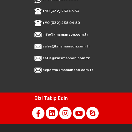
+90 (332) 233 56 33
+90 (332) 238 04 80
info@kmsmanson.com.tr
sales@kmsmanson.com.tr
satis@kmsmanson.com.tr
export@kmsmanson.com.tr
Bizi Takip Edin