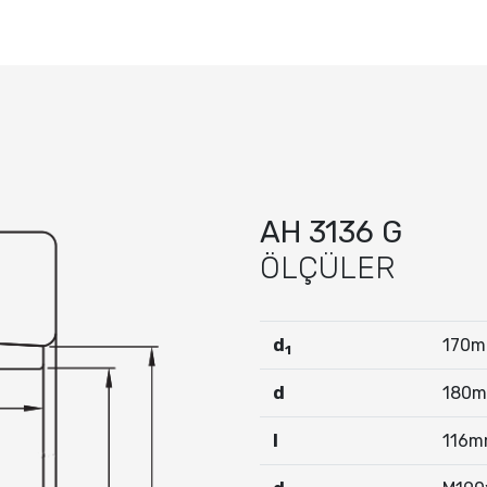
AH 3136 G
ÖLÇÜLER
d
170
1
d
180
I
116