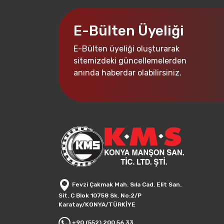
E-Bülten Üyeliği
E-Bülten üyeliği oluşturarak
sitemizdeki güncellemelerden
anında haberdar olabilirsiniz.
Fevzi Çakmak Mah. Sıla Cad. Elit San.
Sit. C Blok 10758 Sk. No:2/P
Karatay/KONYA/TÜRKİYE
+90 (552) 200 56 33