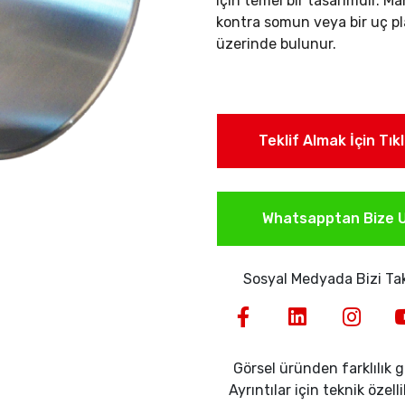
için temel bir tasarımdır. Ma
kontra somun veya bir uç pla
üzerinde bulunur.
Teklif Almak İçin Tık
Whatsapptan Bize U
Sosyal Medyada Bizi Tak
Görsel üründen farklılık gö
Ayrıntılar için teknik özell