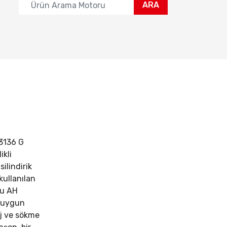
ARA
3136 G
ikli
silindirik
kullanılan
Bu AH
a uygun
aj ve sökme