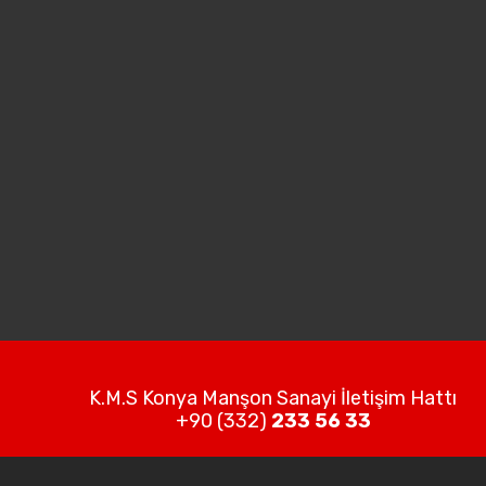
K.M.S Konya Manşon Sanayi İletişim Hattı
+90 (332)
233 56 33