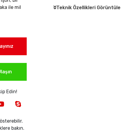
nşon, bir
ka ile mil
Teknik Özellikleri Görüntüle
layınız
laşın
ip Edin!
sterebilir.
iklere bakın.