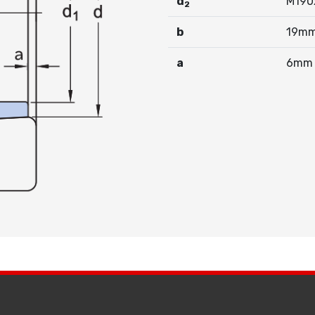
d
M190
2
b
19m
a
6mm