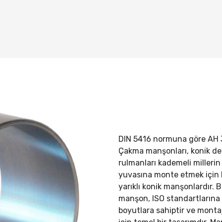
DIN 5416 normuna göre
AH 
Çakma manşonları, konik del
rulmanları kademeli millerin 
yuvasına monte etmek için 
yarıklı konik manşonlardır. 
manşon, ISO standartların
boyutlara sahiptir ve mont