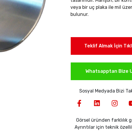
tasarımdır. Manşon, bir kon
veya bir uç plaka ile mil üze
bulunur.
Teklif Almak İçin Tık
Whatsapptan Bize U
Sosyal Medyada Bizi Tak
Görsel üründen farklılık gö
Ayrıntılar için teknik özell