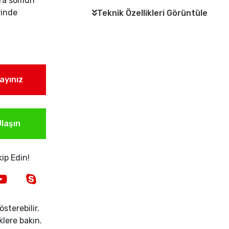
tra somun
rinde
Teknik Özellikleri Görüntüle
layınız
laşın
ip Edin!
sterebilir.
iklere bakın.