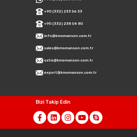
+90 (332) 233 56 33
+90 (332) 238 04 80
info@kmsmanson.com.tr
sales@kmsmanson.com.tr
satis@kmsmanson.com.tr
export@kmsmanson.com.tr
Bizi Takip Edin