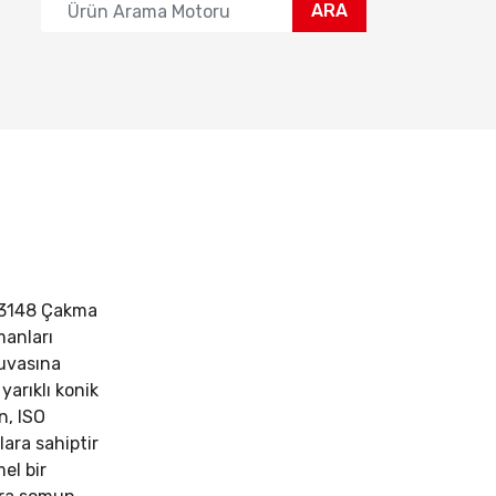
ARA
3148 Çakma
manları
yuvasına
yarıklı konik
n, ISO
ara sahiptir
el bir