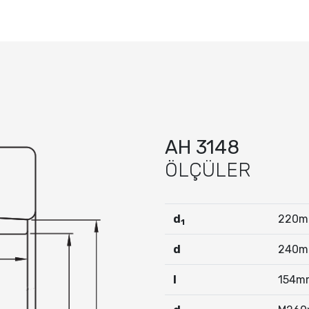
AH 3148
ÖLÇÜLER
d
220
1
d
240
I
154m