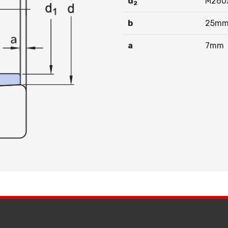
d
M260
2
b
25m
a
7mm