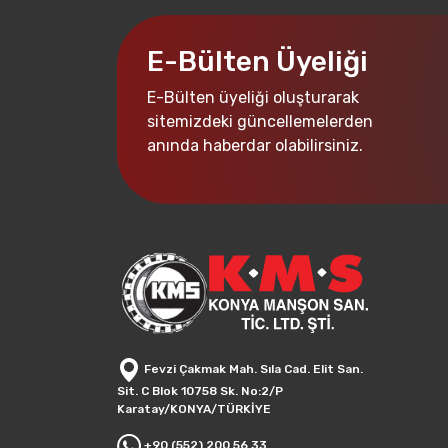
E-Bülten Üyeliği
E-Bülten üyeliği oluşturarak
sitemizdeki güncellemelerden
anında haberdar olabilirsiniz.
Fevzi Çakmak Mah. Sıla Cad. Elit San.
Sit. C Blok 10758 Sk. No:2/P
Karatay/KONYA/TÜRKİYE
+90 (552) 200 56 33