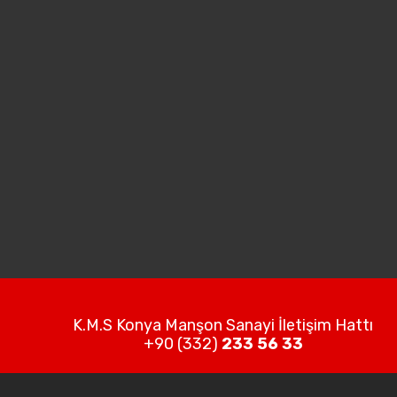
K.M.S Konya Manşon Sanayi İletişim Hattı
+90 (332)
233 56 33