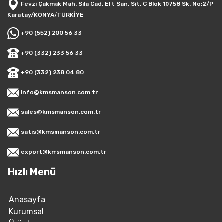
Fevzi Çakmak Mah. Sıla Cad. Elit San. Sit. C Blok 10758 Sk. No:2/P
Karatay/KONYA/TÜRKİYE
+90 (552) 200 56 33
+90 (332) 233 56 33
+90 (332) 238 04 80
info@kmsmanson.com.tr
sales@kmsmanson.com.tr
satis@kmsmanson.com.tr
export@kmsmanson.com.tr
Hızlı Menü
Anasayfa
Kurumsal