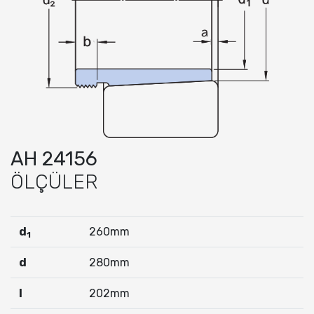
AH 24156
ÖLÇÜLER
d
260mm
1
d
280mm
I
202mm