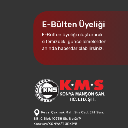
E-Bülten Üyeliği
E-Bülten üyeliği oluşturarak
sitemizdeki güncellemelerden
anında haberdar olabilirsiniz.
Fevzi Çakmak Mah. Sıla Cad. Elit San.
Sit. C Blok 10758 Sk. No:2/P
Karatay/KONYA/TÜRKİYE