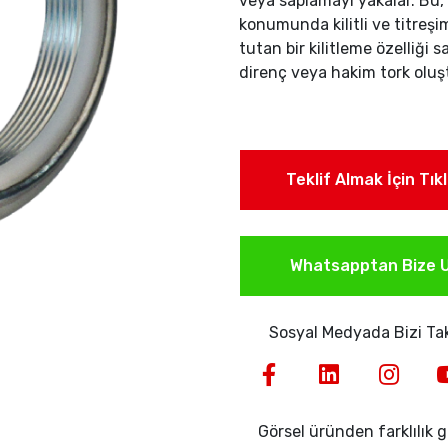
veya saplamayı yakalar. Bu
konumunda kilitli ve titreşi
tutan bir kilitleme özelliği 
direnç veya hakim tork oluş
Teklif Almak İçin Tık
Whatsapptan Bize U
Sosyal Medyada Bizi Tak
Görsel üründen farklılık gö