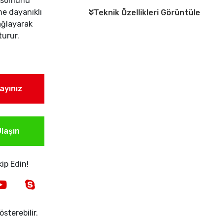
, somunu
me dayanıklı
Teknik Özellikleri Görüntüle
sağlayarak
turur.
layınız
laşın
ip Edin!
sterebilir.