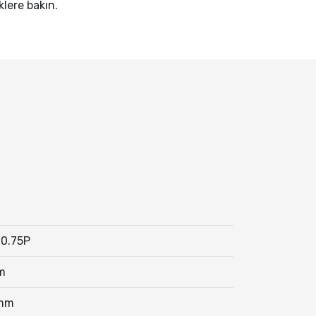
iklere bakın.
0.75P
m
5mm