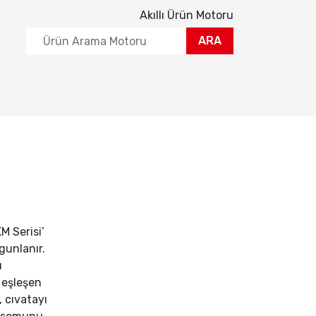
Akıllı Ürün Motoru
ARA
M Serisi’
gunlanır.
u
, eşleşen
 cıvatayı