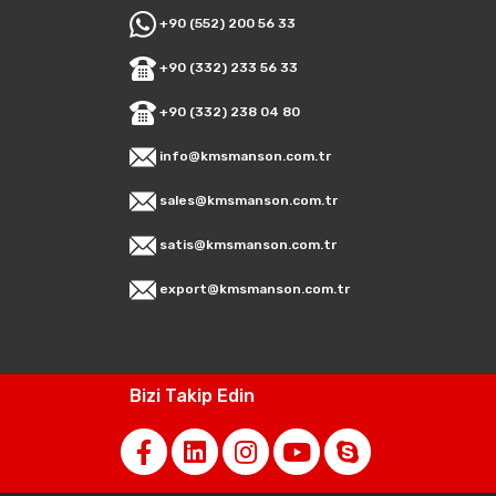
+90 (552) 200 56 33
+90 (332) 233 56 33
+90 (332) 238 04 80
info@kmsmanson.com.tr
sales@kmsmanson.com.tr
satis@kmsmanson.com.tr
export@kmsmanson.com.tr
Bizi Takip Edin