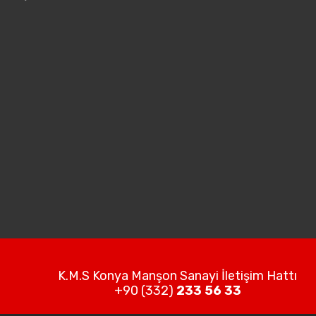
K.M.S Konya Manşon Sanayi İletişim Hattı
+90 (332)
233 56 33