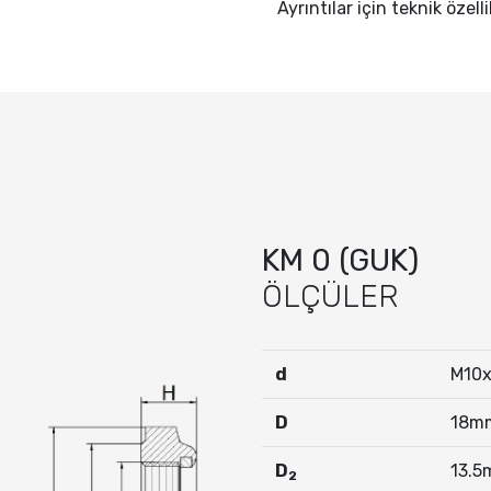
Ayrıntılar için teknik özell
KM 0 (GUK)
ÖLÇÜLER
d
M10x
D
18m
D
13.
2