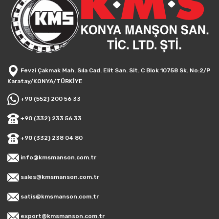
Fevzi Çakmak Mah. Sıla Cad. Elit San. Sit. C Blok 10758 Sk. No:2/P
Karatay/KONYA/TÜRKİYE
+90 (552) 200 56 33
+90 (332) 233 56 33
+90 (332) 238 04 80
info@kmsmanson.com.tr
sales@kmsmanson.com.tr
satis@kmsmanson.com.tr
export@kmsmanson.com.tr