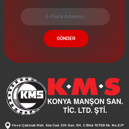
GÖNDER
Fevzi Çakmak Mah. Sıla Cad. Elit San. Sit. C Blok 10758 Sk. No:2/P