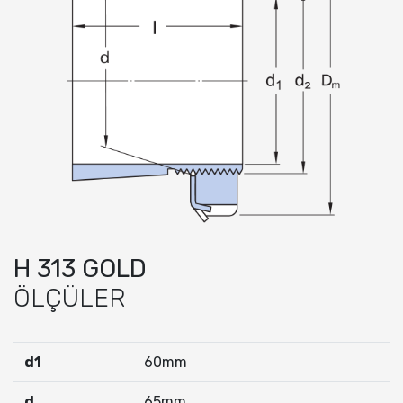
H 313 GOLD
ÖLÇÜLER
d1
60mm
d
65mm