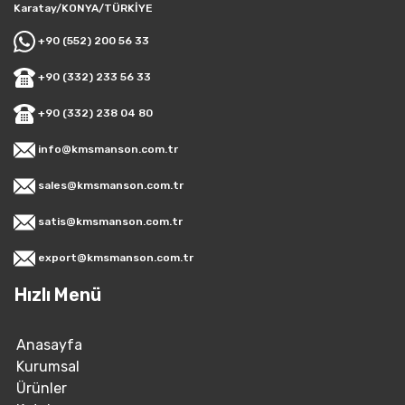
Karatay/KONYA/TÜRKİYE
+90 (552) 200 56 33
+90 (332) 233 56 33
+90 (332) 238 04 80
info@kmsmanson.com.tr
sales@kmsmanson.com.tr
satis@kmsmanson.com.tr
export@kmsmanson.com.tr
Hızlı Menü
Anasayfa
Kurumsal
Ürünler