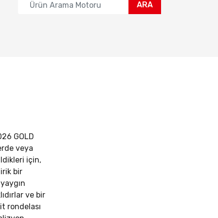
ARA
026 GOLD
erde veya
dikleri için,
irik bir
 yaygın
lıdırlar ve bir
it rondelası