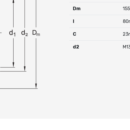
Dm
15
I
80
C
23
d2
M1