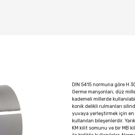
DIN 5415 normuna göre
H 3
Germe manşonları, düz mill
kademeli millerde kullanılabil
konik delikli rulmanları silind
yuvaya yerleştirmek için en
kullanılan bileşenlerdir. Yarık
KM kilit somunu ve bir MB kil