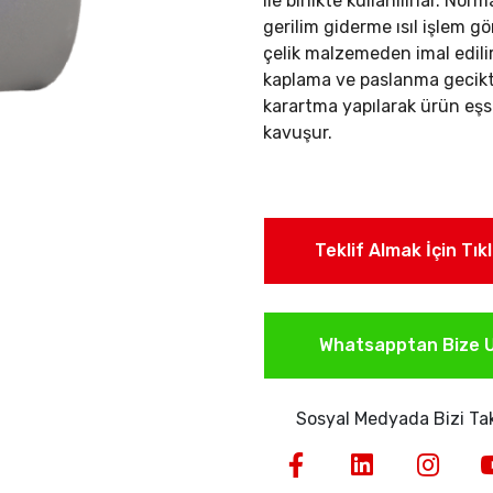
ile birlikte kullanılırlar.
Norma
gerilim giderme ısıl işlem g
çelik malzemeden imal edil
kaplama ve paslanma gecikti
karartma yapılarak ürün eşs
kavuşur.
Teklif Almak İçin Tık
Whatsapptan Bize U
Sosyal Medyada Bizi Tak