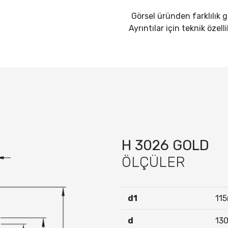
Görsel üründen farklılık gö
Ayrıntılar için teknik özell
H 3026 GOLD
ÖLÇÜLER
d1
11
d
13