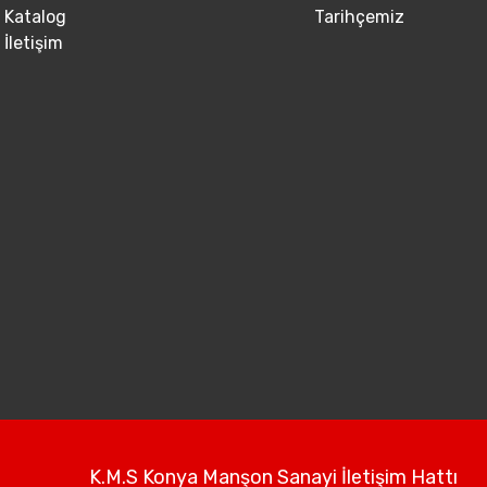
Katalog
Tarihçemiz
İletişim
K.M.S Konya Manşon Sanayi İletişim Hattı