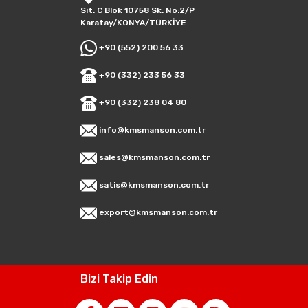
Sit. C Blok 10758 Sk. No:2/P
Karatay/KONYA/TÜRKİYE
+90 (552) 200 56 33
+90 (332) 233 56 33
+90 (332) 238 04 80
info@kmsmanson.com.tr
sales@kmsmanson.com.tr
satis@kmsmanson.com.tr
export@kmsmanson.com.tr
Bizi Takip Edin