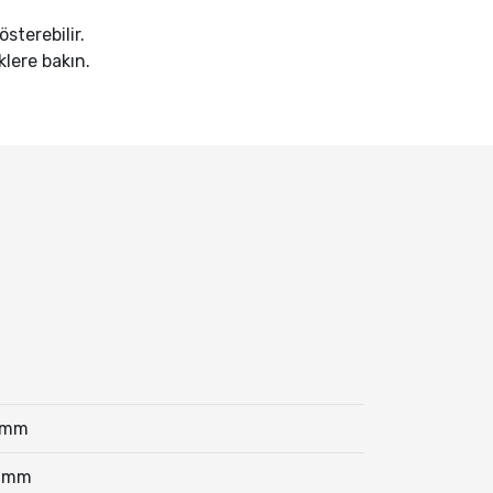
sterebilir.
iklere bakın.
5mm
0mm