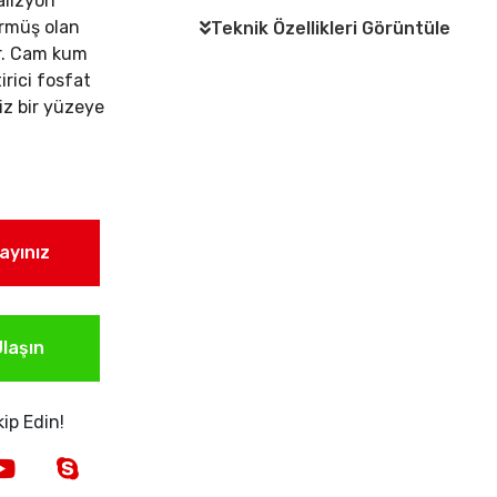
lizyon
örmüş olan
Teknik Özellikleri Görüntüle
ir. Cam kum
rici fosfat
iz bir yüzeye
layınız
laşın
ip Edin!