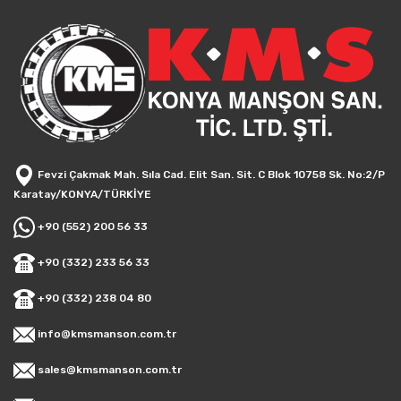
Fevzi Çakmak Mah. Sıla Cad. Elit San. Sit. C Blok 10758 Sk. No:2/P
Karatay/KONYA/TÜRKİYE
+90 (552) 200 56 33
+90 (332) 233 56 33
+90 (332) 238 04 80
info@kmsmanson.com.tr
sales@kmsmanson.com.tr