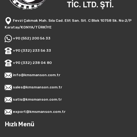
Fevzi Çakmak Mah. Sıla Cad. Elit San. Sit. C Blok 10758 Sk. No:2/P
Karatay/KONYA/TÜRKİYE
+90 (552) 200 56 33
+90 (332) 233 56 33
+90 (332) 238 04 80
info@kmsmanson.com.tr
sales@kmsmanson.com.tr
satis@kmsmanson.com.tr
export@kmsmanson.com.tr
Hızlı Menü