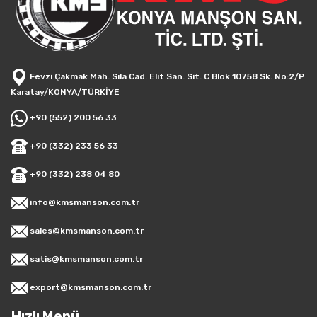
Fevzi Çakmak Mah. Sıla Cad. Elit San. Sit. C Blok 10758 Sk. No:2/P
Karatay/KONYA/TÜRKİYE
+90 (552) 200 56 33
+90 (332) 233 56 33
+90 (332) 238 04 80
info@kmsmanson.com.tr
sales@kmsmanson.com.tr
satis@kmsmanson.com.tr
export@kmsmanson.com.tr
Hızlı Menü