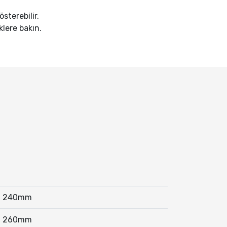
sterebilir.
iklere bakın.
240mm
260mm