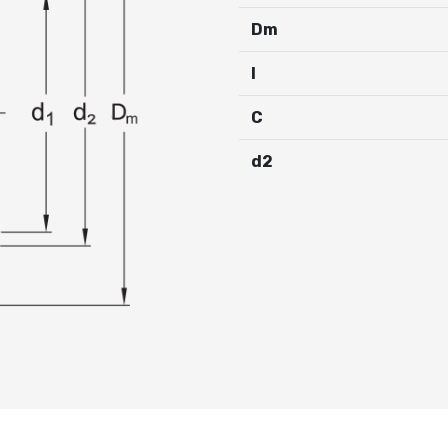
Dm
I
C
d2