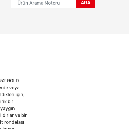
ARA
152 GOLD
erde veya
dikleri için,
irik bir
 yaygın
lıdırlar ve bir
it rondelası