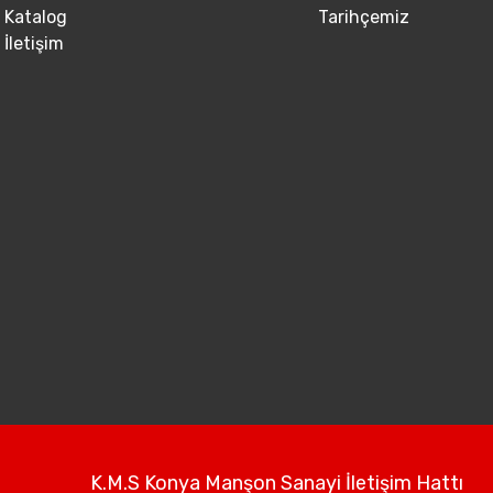
Katalog
Tarihçemiz
İletişim
K.M.S Konya Manşon Sanayi İletişim Hattı