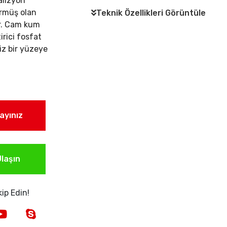
lizyon
örmüş olan
Teknik Özellikleri Görüntüle
ir. Cam kum
rici fosfat
iz bir yüzeye
layınız
laşın
ip Edin!