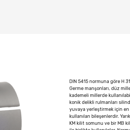
DIN 5415 normuna göre
H 3
Germe manşonları, düz mill
kademeli millerde kullanılabil
konik delikli rulmanları silind
yuvaya yerleştirmek için en
kullanılan bileşenlerdir. Yarık
KM kilit somunu ve bir MB kil