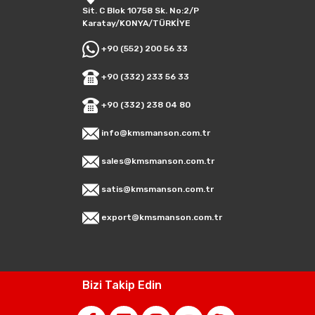
Sit. C Blok 10758 Sk. No:2/P
Karatay/KONYA/TÜRKİYE
+90 (552) 200 56 33
+90 (332) 233 56 33
+90 (332) 238 04 80
info@kmsmanson.com.tr
sales@kmsmanson.com.tr
satis@kmsmanson.com.tr
export@kmsmanson.com.tr
Bizi Takip Edin