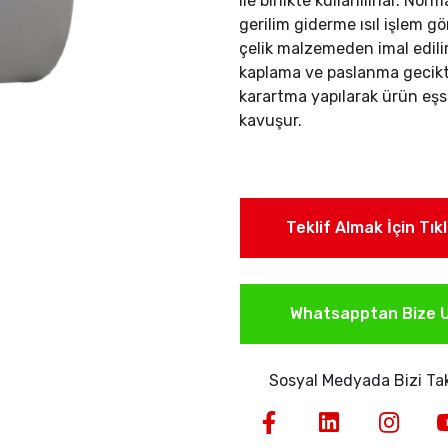
ile birlikte kullanılırlar.
Norma
gerilim giderme ısıl işlem g
çelik malzemeden imal edil
kaplama ve paslanma gecikti
karartma yapılarak ürün eşs
kavuşur.
Teklif Almak İçin Tık
Whatsapptan Bize U
Sosyal Medyada Bizi Tak