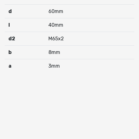
d
60mm
I
40mm
d2
M65x2
b
8mm
a
3mm