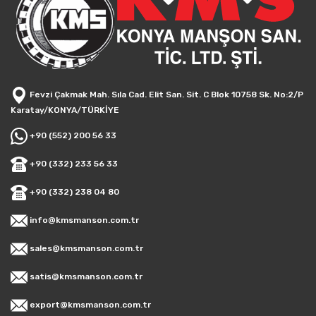
Fevzi Çakmak Mah. Sıla Cad. Elit San. Sit. C Blok 10758 Sk. No:2/P
Karatay/KONYA/TÜRKİYE
+90 (552) 200 56 33
+90 (332) 233 56 33
+90 (332) 238 04 80
info@kmsmanson.com.tr
sales@kmsmanson.com.tr
satis@kmsmanson.com.tr
export@kmsmanson.com.tr