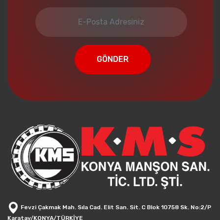
GÖNDER
Fevzi Çakmak Mah. Sıla Cad. Elit San. Sit. C Blok 10758 Sk. No:2/P
Karatay/KONYA/TÜRKİYE