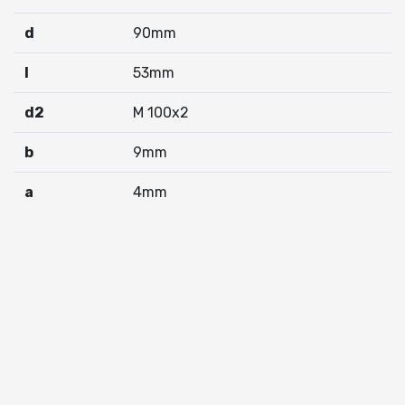
d
90mm
I
53mm
d2
M 100x2
b
9mm
a
4mm