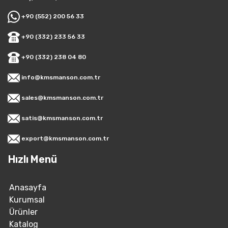
+90 (552) 200 56 33
+90 (332) 233 56 33
+90 (332) 238 04 80
info@kmsmanson.com.tr
sales@kmsmanson.com.tr
satis@kmsmanson.com.tr
export@kmsmanson.com.tr
Hızlı Menü
Anasayfa
Kurumsal
Ürünler
Katalog