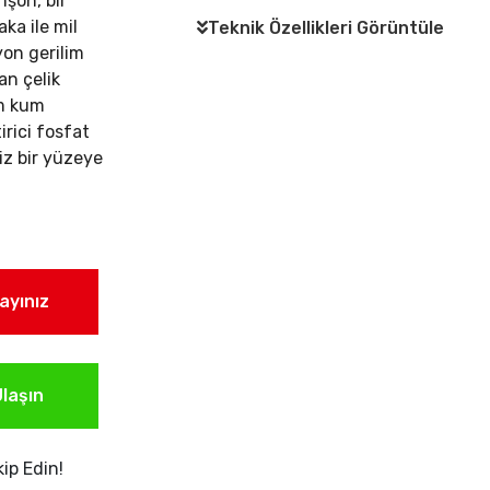
nşon, bir
ka ile mil
Teknik Özellikleri Görüntüle
on gerilim
an çelik
am kum
rici fosfat
iz bir yüzeye
layınız
laşın
ip Edin!