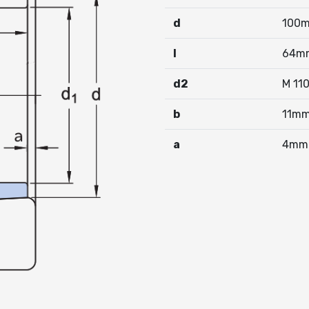
d
100
I
64m
d2
M 11
b
11m
a
4mm