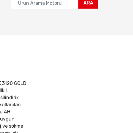
ARA
 3120 GOLD
ikli
silindirik
kullanılan
Bu AH
a uygun
aj ve sökme