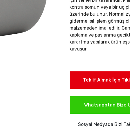
için temel bir tasarımdır. Ma
kontra somun veya bir uç pla
üzerinde bulunur.
Normalizy
giderme ısıl işlem görmüş ol
malzemeden imal edilir. C
kaplama ve paslanma gecikti
karartma yapılarak ürün eşs
kavuşur.
Teklif Almak İçin Tık
Whatsapptan Bize U
Sosyal Medyada Bizi Tak