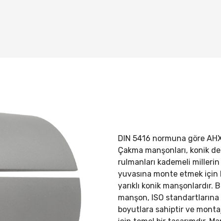
DIN 5416 normuna göre
AHX
Çakma manşonları, konik del
rulmanları kademeli millerin 
yuvasına monte etmek için 
yarıklı konik manşonlardır. 
manşon, ISO standartların
boyutlara sahiptir ve mont