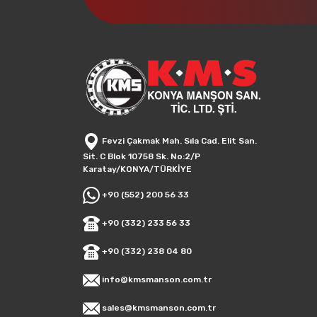
Fevzi Çakmak Mah. Sıla Cad. Elit San.
Sit. C Blok 10758 Sk. No:2/P
Karatay/KONYA/TÜRKİYE
+90 (552) 200 56 33
+90 (332) 233 56 33
+90 (332) 238 04 80
info@kmsmanson.com.tr
sales@kmsmanson.com.tr