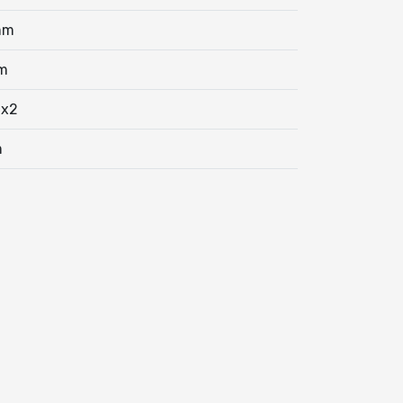
mm
m
0x2
m