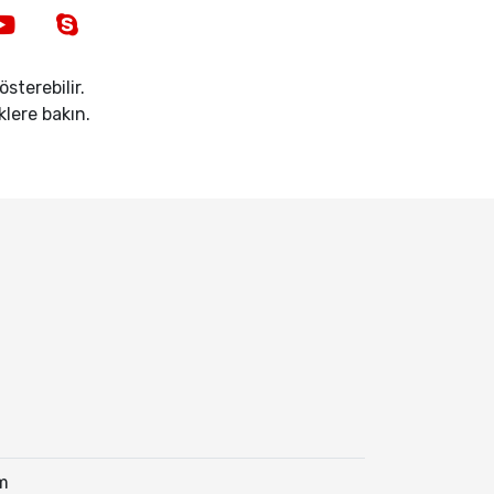
sterebilir.
iklere bakın.
m