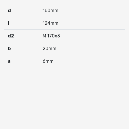
d
160mm
I
124mm
d2
M 170x3
b
20mm
a
6mm