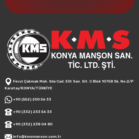
Fevzi Çakmak Mah. Sıla Cad. Elit San. Sit. C Blok 10758 Sk. No:2/P
Karatay/KONYA/TÜRKİYE
+90 (552) 200 56 33
+90 (332) 233 56 33
+90 (332) 238 04 80
info@kmsmanson.com.tr