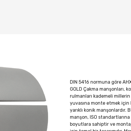
DIN 5416 normuna göre
AHX
GOLD Çakma manşonları, koni
rulmanları kademeli millerin 
yuvasına monte etmek için 
yarıklı konik manşonlardır. 
manşon, ISO standartların
boyutlara sahiptir ve mont