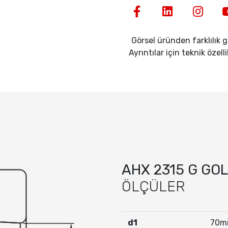
Görsel üründen farklılık gö
Ayrıntılar için teknik özell
AHX 2315 G GO
ÖLÇÜLER
d1
70