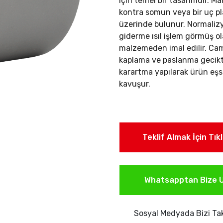
için temel bir tasarımdır. Ma
kontra somun veya bir uç pla
üzerinde bulunur.
Normalizy
giderme ısıl işlem görmüş ol
malzemeden imal edilir. C
kaplama ve paslanma gecikti
karartma yapılarak ürün eşs
kavuşur.
Teklif Almak İçin Tık
Whatsapptan Bize U
Sosyal Medyada Bizi Tak