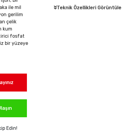
nşon, bir
ka ile mil
Teknik Özellikleri Görüntüle
on gerilim
an çelik
am kum
rici fosfat
iz bir yüzeye
layınız
laşın
ip Edin!