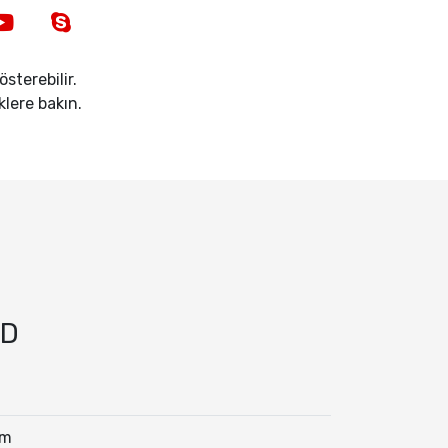
sterebilir.
iklere bakın.
LD
mm