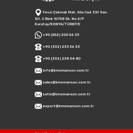
Fevzi Çakmak Mah. Sıla Cad. Elit San.
Sit. C Blok 10758 Sk. No:2/P
Karatay/KONYA/TÜRKİYE
+90 (552) 200 56 33
+90 (332) 233 56 33
+90 (332) 238 04 80
info@kmsmanson.com.tr
sales@kmsmanson.com.tr
satis@kmsmanson.com.tr
export@kmsmanson.com.tr