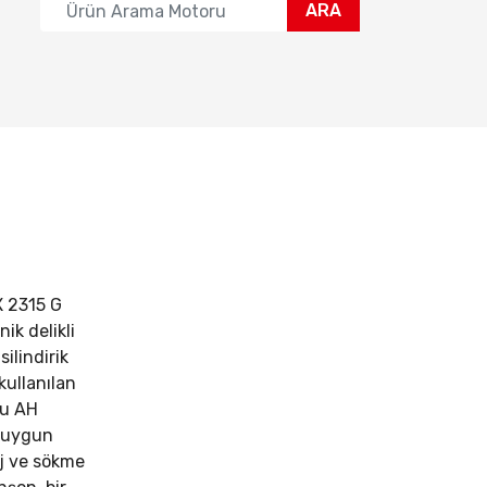
ARA
 2315 G
k delikli
silindirik
kullanılan
Bu AH
a uygun
aj ve sökme