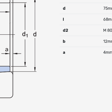
d
75m
I
68
d2
M 8
b
12m
a
4m