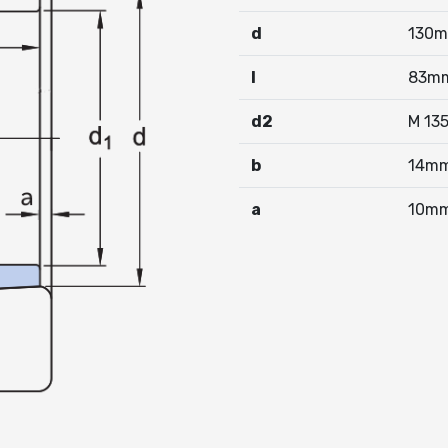
d
130
I
83m
d2
M 13
b
14m
a
10m