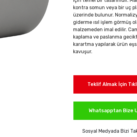
için temel bir tasarımdır. Ma
kontra somun veya bir uç pla
üzerinde bulunur.
Normalizy
giderme ısıl işlem görmüş ol
malzemeden imal edilir. C
kaplama ve paslanma gecikti
karartma yapılarak ürün eşs
kavuşur.
Teklif Almak İçin Tık
Whatsapptan Bize U
Sosyal Medyada Bizi Tak