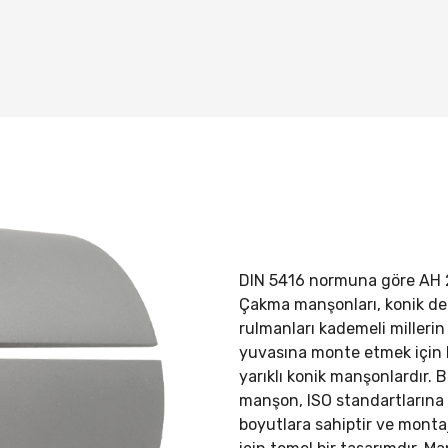
DIN 5416 normuna göre
AH 
Çakma manşonları, konik del
rulmanları kademeli millerin 
yuvasına monte etmek için 
yarıklı konik manşonlardır. 
manşon, ISO standartların
boyutlara sahiptir ve mont