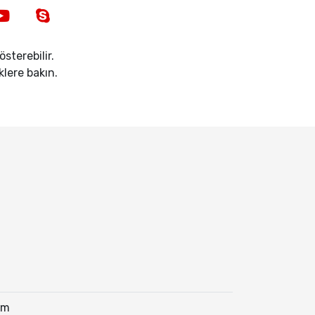
sterebilir.
iklere bakın.
mm