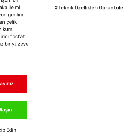
nşon, bir
ka ile mil
Teknik Özellikleri Görüntüle
on gerilim
an çelik
am kum
rici fosfat
iz bir yüzeye
layınız
laşın
ip Edin!