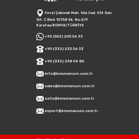
Fevzi Çakmak Mah. Sıla Cad. Elit San.
Sit. C Blok 10758 Sk. No:2/P
Karatay/KONYA/TÜRKİYE
+90 (552) 200 56 33
+90 (332) 233 56 33
+90 (332) 238 04 80
info@kmsmanson.com.tr
sales@kmsmanson.com.tr
satis@kmsmanson.com.tr
export@kmsmanson.com.tr