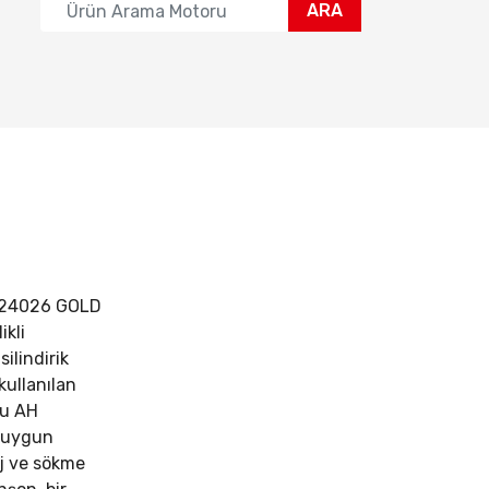
ARA
24026 GOLD
ikli
silindirik
kullanılan
Bu AH
a uygun
aj ve sökme