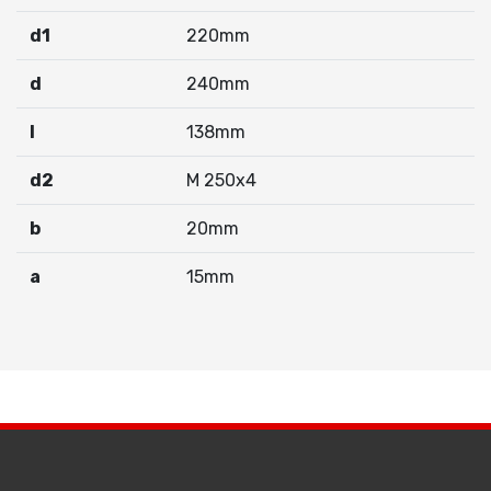
d1
220mm
d
240mm
I
138mm
d2
M 250x4
b
20mm
a
15mm