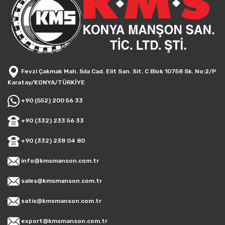
Fevzi Çakmak Mah. Sıla Cad. Elit San. Sit. C Blok 10758 Sk. No:2/P
Karatay/KONYA/TÜRKİYE
+90 (552) 200 56 33
+90 (332) 233 56 33
+90 (332) 238 04 80
info@kmsmanson.com.tr
sales@kmsmanson.com.tr
satis@kmsmanson.com.tr
export@kmsmanson.com.tr