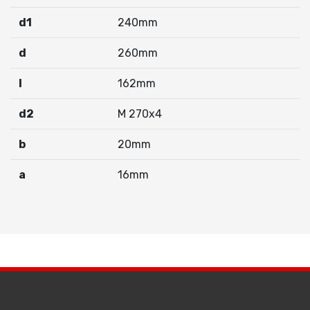
d1
240mm
d
260mm
I
162mm
d2
M 270x4
b
20mm
a
16mm