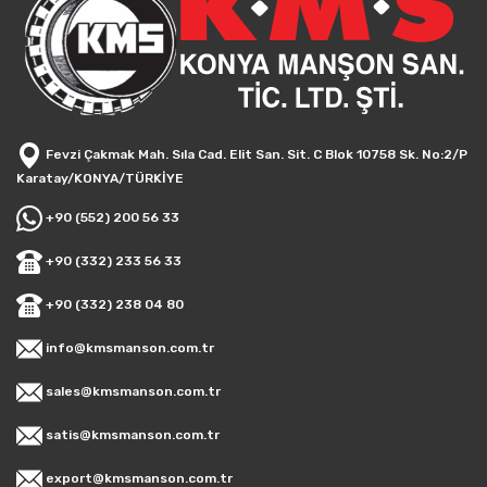
Fevzi Çakmak Mah. Sıla Cad. Elit San. Sit. C Blok 10758 Sk. No:2/P
Karatay/KONYA/TÜRKİYE
+90 (552) 200 56 33
+90 (332) 233 56 33
+90 (332) 238 04 80
info@kmsmanson.com.tr
sales@kmsmanson.com.tr
satis@kmsmanson.com.tr
export@kmsmanson.com.tr