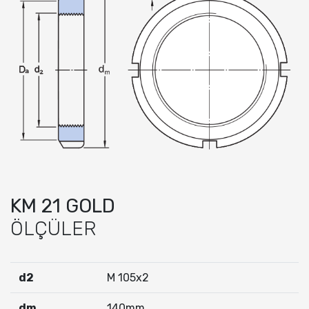
KM 21 GOLD
ÖLÇÜLER
d2
M 105x2
dm
140mm