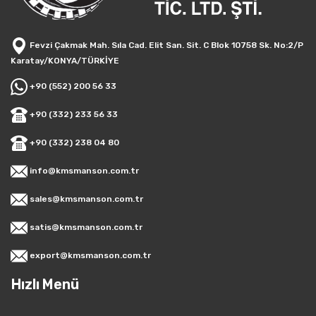
Fevzi Çakmak Mah. Sıla Cad. Elit San. Sit. C Blok 10758 Sk. No:2/P
Karatay/KONYA/TÜRKİYE
+90 (552) 200 56 33
+90 (332) 233 56 33
+90 (332) 238 04 80
info@kmsmanson.com.tr
sales@kmsmanson.com.tr
satis@kmsmanson.com.tr
export@kmsmanson.com.tr
Hızlı Menü