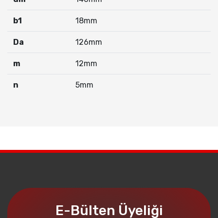
b
1
18mm
Da
126mm
m
12mm
n
5mm
E-Bülten Üyeliği