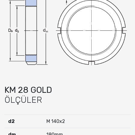
KM 28 GOLD
ÖLÇÜLER
d2
M 140x2
dm
180mm