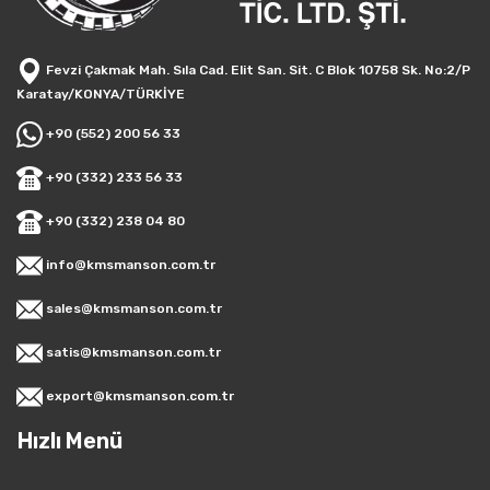
Fevzi Çakmak Mah. Sıla Cad. Elit San. Sit. C Blok 10758 Sk. No:2/P
Karatay/KONYA/TÜRKİYE
+90 (552) 200 56 33
+90 (332) 233 56 33
+90 (332) 238 04 80
info@kmsmanson.com.tr
sales@kmsmanson.com.tr
satis@kmsmanson.com.tr
export@kmsmanson.com.tr
Hızlı Menü