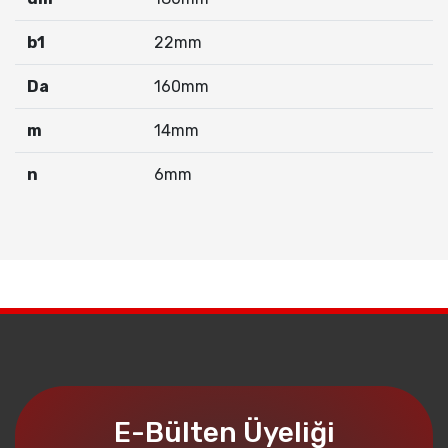
b
1
22mm
Da
160mm
m
14mm
n
6mm
E-Bülten Üyeliği