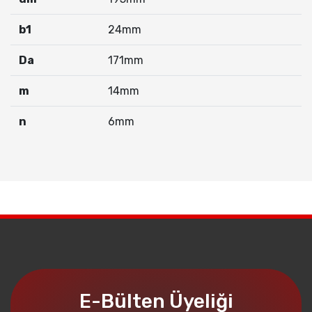
b
1
24mm
Da
171mm
m
14mm
n
6mm
E-Bülten Üyeliği