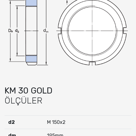
KM 30 GOLD
ÖLÇÜLER
d2
M 150x2
dm
195mm