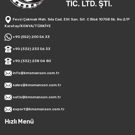
Fevzi Çakmak Mah. Sıla Cad. Elit San. Sit. C Blok 10758 Sk. No:2/P
Karatay/KONYA/TÜRKİYE
+90 (552) 200 56 33
+90 (332) 233 56 33
+90 (332) 238 04 80
info@kmsmanson.com.tr
sales@kmsmanson.com.tr
satis@kmsmanson.com.tr
export@kmsmanson.com.tr
Hızlı Menü