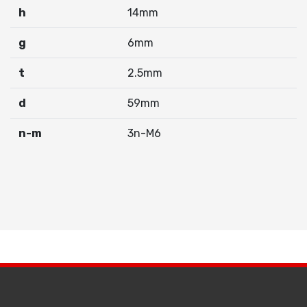
h
14mm
g
6mm
t
2.5mm
d
59mm
n-m
3n-M6