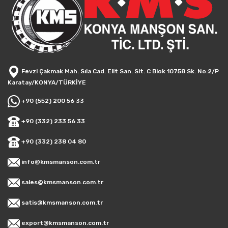
Fevzi Çakmak Mah. Sıla Cad. Elit San. Sit. C Blok 10758 Sk. No:2/P
Karatay/KONYA/TÜRKİYE
+90 (552) 200 56 33
+90 (332) 233 56 33
+90 (332) 238 04 80
info@kmsmanson.com.tr
sales@kmsmanson.com.tr
satis@kmsmanson.com.tr
export@kmsmanson.com.tr