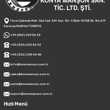
Fevzi Çakmak Mah. Sıla Cad. Elit San. Sit. C Blok 10758 Sk. No:2/P
Karatay/KONYA/TÜRKİYE
+90 (552) 200 56 33
+90 (332) 233 56 33
+90 (332) 238 04 80
info@kmsmanson.com.tr
sales@kmsmanson.com.tr
satis@kmsmanson.com.tr
export@kmsmanson.com.tr
Hızlı Menü