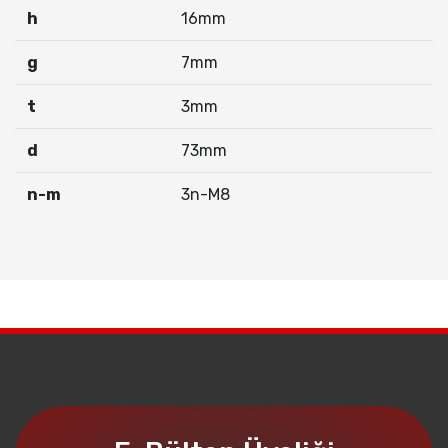
h
16mm
g
7mm
t
3mm
d
73mm
n-m
3n-M8