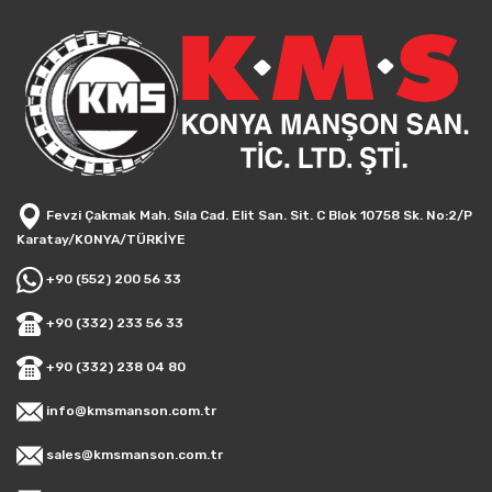
Fevzi Çakmak Mah. Sıla Cad. Elit San. Sit. C Blok 10758 Sk. No:2/P
Karatay/KONYA/TÜRKİYE
+90 (552) 200 56 33
+90 (332) 233 56 33
+90 (332) 238 04 80
info@kmsmanson.com.tr
sales@kmsmanson.com.tr