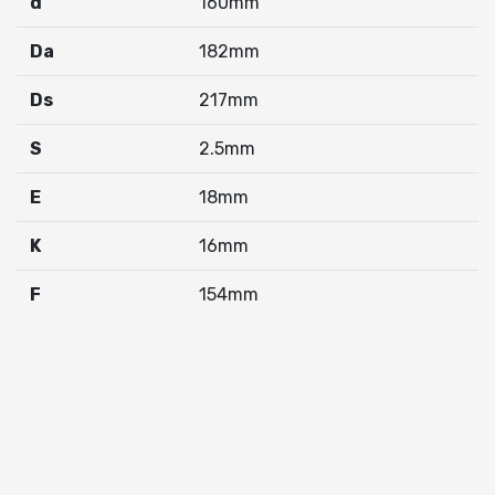
d
160mm
Da
182mm
Ds
217mm
S
2.5mm
E
18mm
K
16mm
F
154mm