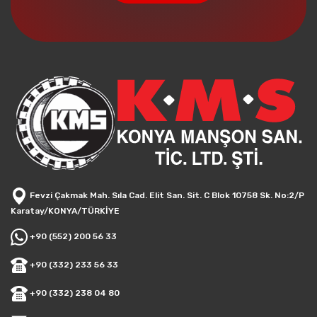
Fevzi Çakmak Mah. Sıla Cad. Elit San. Sit. C Blok 10758 Sk. No:2/P
Karatay/KONYA/TÜRKİYE
+90 (552) 200 56 33
+90 (332) 233 56 33
+90 (332) 238 04 80