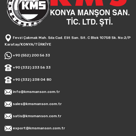
Fevzi Çakmak Mah. Sıla Cad. Elit San. Sit. C Blok 10758 Sk. No:2/P
Karatay/KONYA/TÜRKİYE
+90 (552) 200 56 33
+90 (332) 233 56 33
+90 (332) 238 04 80
info@kmsmanson.com.tr
sales@kmsmanson.com.tr
satis@kmsmanson.com.tr
export@kmsmanson.com.tr