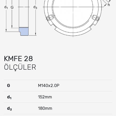
KMFE 28
ÖLÇÜLER
G
M140x2.0P
d
152mm
1
d
180mm
3