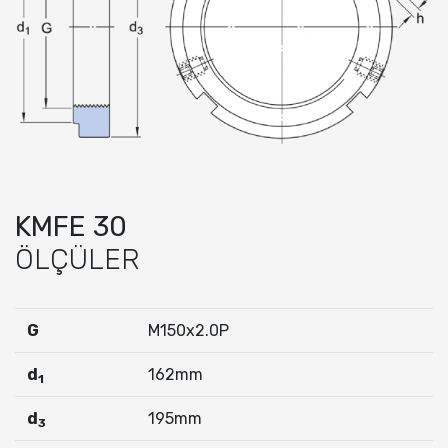
KMFE 30
ÖLÇÜLER
G
M150x2.0P
d
162mm
1
d
195mm
3