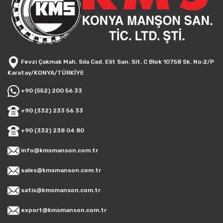
Fevzi Çakmak Mah. Sıla Cad. Elit San. Sit. C Blok 10758 Sk. No:2/P
Karatay/KONYA/TÜRKİYE
+90 (552) 200 56 33
+90 (332) 233 56 33
+90 (332) 238 04 80
info@kmsmanson.com.tr
sales@kmsmanson.com.tr
satis@kmsmanson.com.tr
export@kmsmanson.com.tr