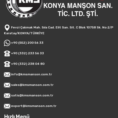
Fevzi Çakmak Mah. Sıla Cad. Elit San. Sit. C Blok 10758 Sk. No:2/P
Karatay/KONYA/TÜRKİYE
+90 (552) 200 56 33
+90 (332) 233 56 33
+90 (332) 238 04 80
info@kmsmanson.com.tr
sales@kmsmanson.com.tr
satis@kmsmanson.com.tr
export@kmsmanson.com.tr
Hızlı Menü