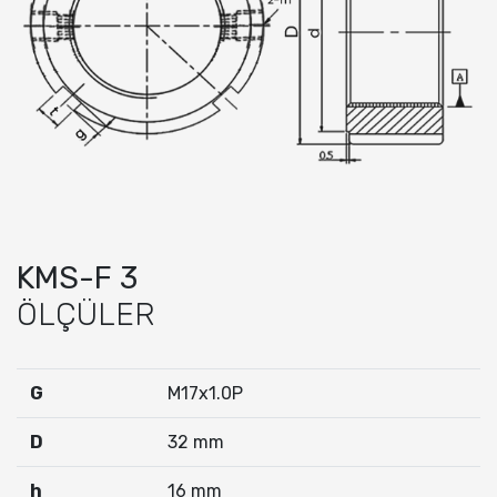
KMS-F 3
ÖLÇÜLER
G
M17x1.0P
D
32 mm
h
16 mm