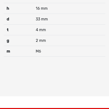
h
16 mm
d
33 mm
t
4 mm
g
2 mm
m
M6