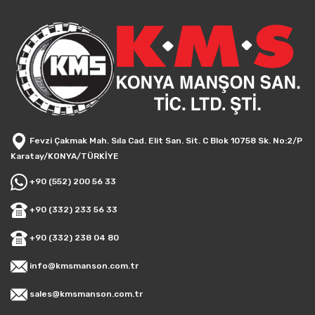
Fevzi Çakmak Mah. Sıla Cad. Elit San. Sit. C Blok 10758 Sk. No:2/P
Karatay/KONYA/TÜRKİYE
+90 (552) 200 56 33
+90 (332) 233 56 33
+90 (332) 238 04 80
info@kmsmanson.com.tr
sales@kmsmanson.com.tr