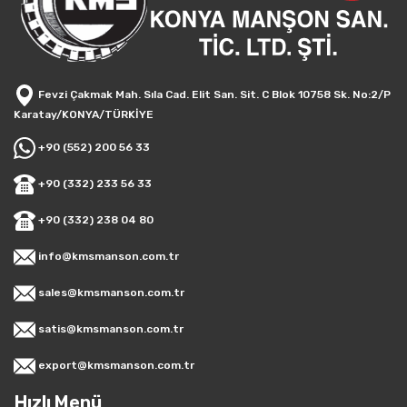
Fevzi Çakmak Mah. Sıla Cad. Elit San. Sit. C Blok 10758 Sk. No:2/P
Karatay/KONYA/TÜRKİYE
+90 (552) 200 56 33
+90 (332) 233 56 33
+90 (332) 238 04 80
info@kmsmanson.com.tr
sales@kmsmanson.com.tr
satis@kmsmanson.com.tr
export@kmsmanson.com.tr
Hızlı Menü