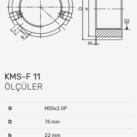
KMS-F 11
ÖLÇÜLER
G
M55x2.0P
D
75 mm
h
22 mm