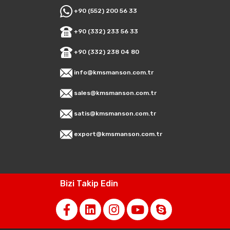
+90 (552) 200 56 33
+90 (332) 233 56 33
+90 (332) 238 04 80
info@kmsmanson.com.tr
sales@kmsmanson.com.tr
satis@kmsmanson.com.tr
export@kmsmanson.com.tr
Bizi Takip Edin