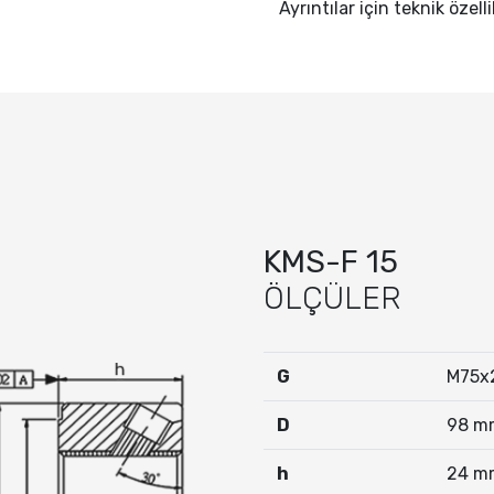
Ayrıntılar için teknik özell
KMS-F 15
ÖLÇÜLER
G
M75x
D
98 m
h
24 m