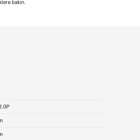
iklere bakın.
2.0P
m
m