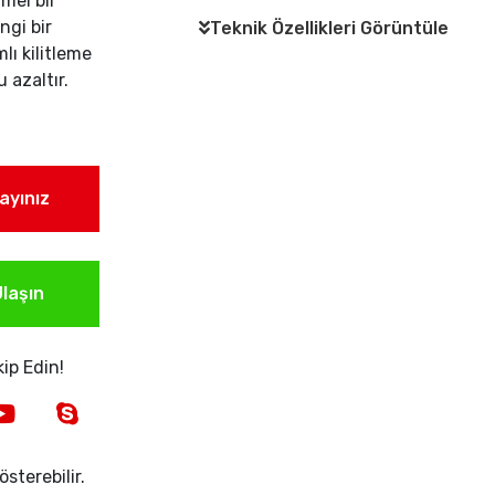
mel bir
ngi bir
Teknik Özellikleri Görüntüle
lı kilitleme
 azaltır.
layınız
laşın
ip Edin!
sterebilir.