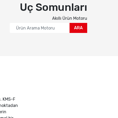
Uç Somunları
Akıllı Ürün Motoru
ARA
u. KMS-F
3 noktadan
erin