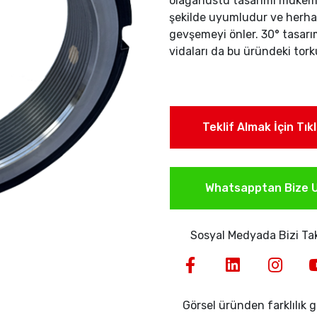
olağanüstü tasarımı mükem
şekilde uyumludur ve herha
gevşemeyi önler. 30° tasarım
vidaları da bu üründeki torku
Teklif Almak İçin Tık
Whatsapptan Bize U
Sosyal Medyada Bizi Tak
Görsel üründen farklılık gö