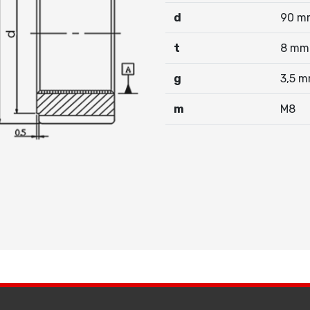
d
90 m
t
8 mm
g
3,5 
m
M8