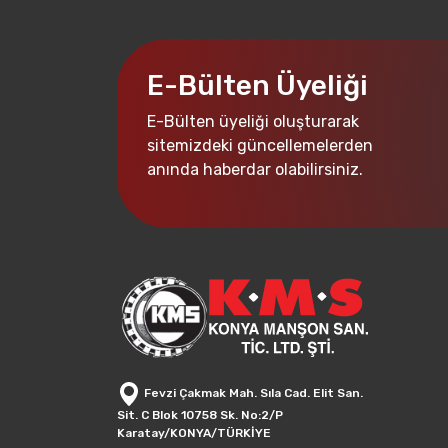
E-Bülten Üyeliği
E-Bülten üyeliği oluşturarak
sitemizdeki güncellemelerden
anında haberdar olabilirsiniz.
Fevzi Çakmak Mah. Sıla Cad. Elit San.
Sit. C Blok 10758 Sk. No:2/P
Karatay/KONYA/TÜRKİYE