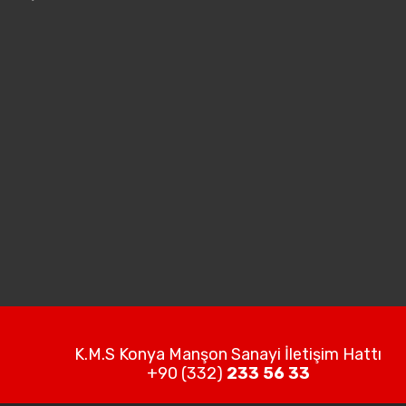
K.M.S Konya Manşon Sanayi İletişim Hattı
+90 (332)
233 56 33