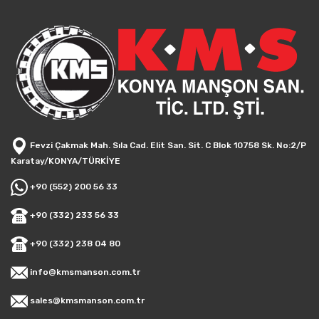
Fevzi Çakmak Mah. Sıla Cad. Elit San. Sit. C Blok 10758 Sk. No:2/P
Karatay/KONYA/TÜRKİYE
+90 (552) 200 56 33
+90 (332) 233 56 33
+90 (332) 238 04 80
info@kmsmanson.com.tr
sales@kmsmanson.com.tr