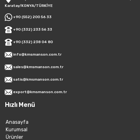
Karatay/KONYA/TÜRKİYE
+90 (552) 200 56 33
+90 (332) 233 56 33
+90 (332) 238 04 80
info@kmsmanson.com.tr
sales@kmsmanson.com.tr
satis@kmsmanson.com.tr
export@kmsmanson.com.tr
Hızlı Menü
Anasayfa
Kurumsal
Ürünler