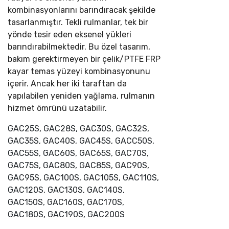
kombinasyonlarını barındıracak şekilde
tasarlanmıştır. Tekli rulmanlar, tek bir
yönde tesir eden eksenel yükleri
barındırabilmektedir. Bu özel tasarım,
bakım gerektirmeyen bir çelik/PTFE FRP
kayar temas yüzeyi kombinasyonunu
içerir. Ancak her iki taraftan da
yapılabilen yeniden yağlama, rulmanın
hizmet ömrünü uzatabilir.
GAC25S, GAC28S, GAC30S, GAC32S,
GAC35S, GAC40S, GAC45S, GACC50S,
GAC55S, GAC60S, GAC65S, GAC70S,
GAC75S, GAC80S, GAC85S, GAC90S,
GAC95S, GAC100S, GAC105S, GAC110S,
GAC120S, GAC130S, GAC140S,
GAC150S, GAC160S, GAC170S,
GAC180S, GAC190S, GAC200S