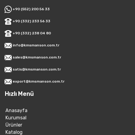
+90 (552) 200 56 33
+90 (332) 233 56 33
+90 (332) 238 04 80
info@kmsmanson.com.tr
sales@kmsmanson.com.tr
satis@kmsmanson.com.tr
export@kmsmanson.com.tr
Hızlı Menü
Anasayfa
Kurumsal
Ürünler
Katalog