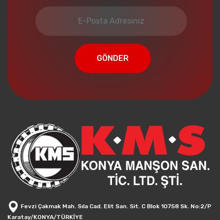
GÖNDER
Fevzi Çakmak Mah. Sıla Cad. Elit San. Sit. C Blok 10758 Sk. No:2/P
Karatay/KONYA/TÜRKİYE