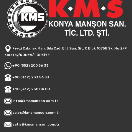
Fevzi Çakmak Mah. Sıla Cad. Elit San. Sit. C Blok 10758 Sk. No:2/P
Karatay/KONYA/TÜRKİYE
+90 (552) 200 56 33
+90 (332) 233 56 33
+90 (332) 238 04 80
info@kmsmanson.com.tr
sales@kmsmanson.com.tr
satis@kmsmanson.com.tr