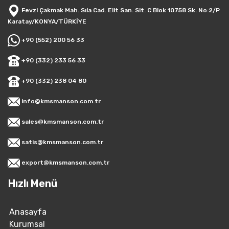
Fevzi Çakmak Mah. Sıla Cad. Elit San. Sit. C Blok 10758 Sk. No:2/P
Karatay/KONYA/TÜRKİYE
+90 (552) 200 56 33
+90 (332) 233 56 33
+90 (332) 238 04 80
info@kmsmanson.com.tr
sales@kmsmanson.com.tr
satis@kmsmanson.com.tr
export@kmsmanson.com.tr
Hızlı Menü
Anasayfa
Kurumsal